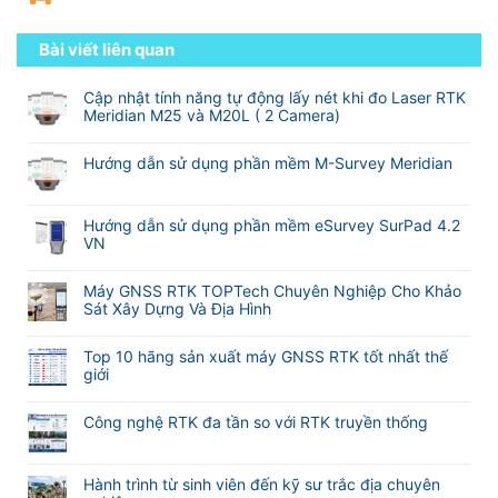
Bài viết liên quan
Cập nhật tính năng tự động lấy nét khi đo Laser RTK
Meridian M25 và M20L ( 2 Camera)
Không
có
Hướng dẫn sử dụng phần mềm M-Survey Meridian
bình
Không
luận
có
ở
bình
Hướng dẫn sử dụng phần mềm eSurvey SurPad 4.2
Cập
luận
VN
nhật
ở
tính
Không
Hướng
năng
có
Máy GNSS RTK TOPTech Chuyên Nghiệp Cho Khảo
dẫn
tự
bình
Sát Xây Dựng Và Địa Hình
sử
động
luận
dụng
Không
lấy
ở
phần
có
nét
Hướng
Top 10 hãng sản xuất máy GNSS RTK tốt nhất thế
mềm
bình
khi
dẫn
giới
M-
luận
đo
sử
Không
Survey
ở
Laser
dụng
có
Meridian
Máy
RTK
Công nghệ RTK đa tần so với RTK truyền thống
phần
bình
GNSS
Meridian
mềm
Không
luận
RTK
M25
eSurvey
có
ở
TOPTech
và
SurPad
bình
Hành trình từ sinh viên đến kỹ sư trắc địa chuyên
Top
Chuyên
M20L
4.2