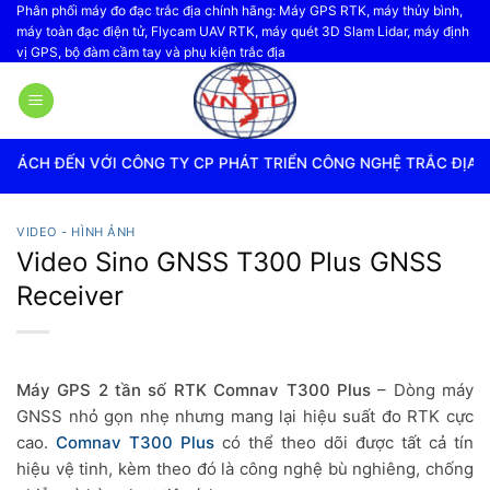
Bỏ
Phân phối máy đo đạc trắc địa chính hãng: Máy GPS RTK, máy thủy bình,
máy toàn đạc điện tử, Flycam UAV RTK, máy quét 3D Slam Lidar, máy định
qua
vị GPS, bộ đàm cầm tay và phụ kiện trắc địa
nội
dung
NG TY CP PHÁT TRIỂN CÔNG NGHỆ TRẮC ĐỊA VIỆT NAM
VIDEO - HÌNH ẢNH
Video Sino GNSS T300 Plus GNSS
Receiver
Máy GPS 2 tần số RTK
Comnav T300 Plus
– Dòng máy
GNSS nhỏ gọn nhẹ nhưng mang lại hiệu suất đo RTK cực
cao.
Comnav T300 Plus
có thể theo dõi được tất cả tín
hiệu vệ tinh, kèm theo đó là công nghệ
bù nghiêng
,
chống