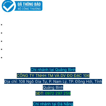
CHÍNH SÁCH CHUNG
Giới thiệu công ty
Điều kiện giao dịch chung
Hình thức vận chuyển và giao nhận
Phương thức thanh toán
Chính sách bảo mật thông tin
Chi nhánh tại Quảng Bình
CÔNG TY TNHH TM VÀ DV ĐO ĐẠC 106
Địa chỉ: 108 Ngô Gia Tự, P. Nam Lý, TP. Đồng Hới, Tỉnh
Quảng Bình
S
ĐT:
0972 297 259
Chi nhánh tại Đà Nẵng