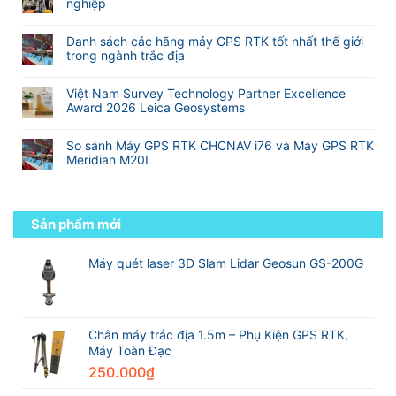
luận
nghiệp
10
Nghiệp
(
VN
ở
hãng
Không
Cho
2
Công
sản
có
Khảo
Camera)
Danh sách các hãng máy GPS RTK tốt nhất thế giới
nghệ
xuất
bình
Sát
trong ngành trắc địa
RTK
máy
luận
Xây
đa
Không
GNSS
ở
Dựng
tần
có
RTK
Hành
Và
Việt Nam Survey Technology Partner Excellence
so
bình
tốt
trình
Địa
Award 2026 Leica Geosystems
với
luận
nhất
từ
Hình
Không
RTK
ở
thế
sinh
có
truyền
Danh
giới
So sánh Máy GPS RTK CHCNAV i76 và Máy GPS RTK
viên
bình
thống
sách
Meridian M20L
đến
luận
các
kỹ
Không
ở
hãng
sư
có
Việt
máy
trắc
bình
Nam
GPS
địa
luận
Sản phẩm mới
Survey
RTK
chuyên
ở
Technology
tốt
nghiệp
So
Partner
nhất
sánh
Máy quét laser 3D Slam Lidar Geosun GS-200G
Excellence
thế
Máy
Award
giới
GPS
2026
trong
RTK
Leica
ngành
CHCNAV
Geosystems
trắc
i76
Chân máy trắc địa 1.5m – Phụ Kiện GPS RTK,
địa
và
Máy Toàn Đạc
Máy
250.000
₫
GPS
RTK