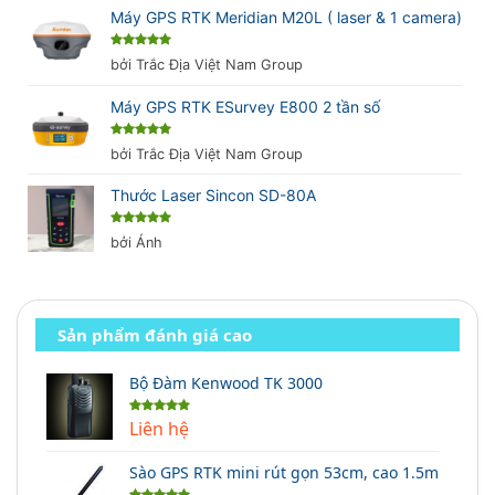
Máy GPS RTK Meridian M20L ( laser & 1 camera)
Được xếp
bởi Trắc Địa Việt Nam Group
hạng
5
5
sao
Máy GPS RTK ESurvey E800 2 tần số
Được xếp
bởi Trắc Địa Việt Nam Group
hạng
5
5
sao
Thước Laser Sincon SD-80A
Được xếp
bởi Ánh
hạng
5
5
sao
Sản phẩm đánh giá cao
Bộ Đàm Kenwood TK 3000
Liên hệ
Được xếp
hạng
5.00
5 sao
Sào GPS RTK mini rút gọn 53cm, cao 1.5m