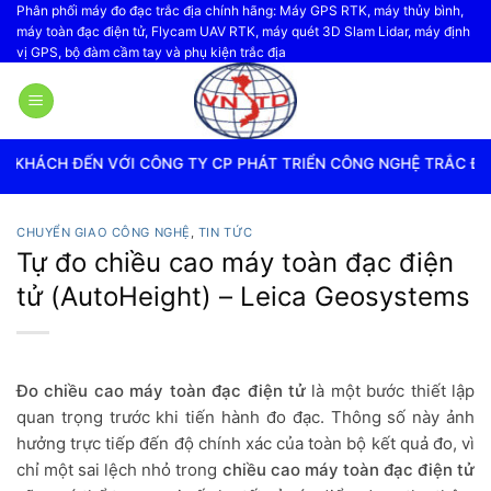
Bỏ
Phân phối máy đo đạc trắc địa chính hãng: Máy GPS RTK, máy thủy bình,
máy toàn đạc điện tử, Flycam UAV RTK, máy quét 3D Slam Lidar, máy định
qua
vị GPS, bộ đàm cầm tay và phụ kiện trắc địa
nội
dung
ỚI CÔNG TY CP PHÁT TRIỂN CÔNG NGHỆ TRẮC ĐỊA VIỆT NAM
CHUYỂN GIAO CÔNG NGHỆ
,
TIN TỨC
Tự đo chiều cao máy toàn đạc điện
tử (AutoHeight) – Leica Geosystems
Đo chiều cao máy toàn đạc điện tử
là một bước thiết lập
quan trọng trước khi tiến hành đo đạc. Thông số này ảnh
hưởng trực tiếp đến độ chính xác của toàn bộ kết quả đo, vì
chỉ một sai lệch nhỏ trong
chiều cao máy toàn đạc điện tử