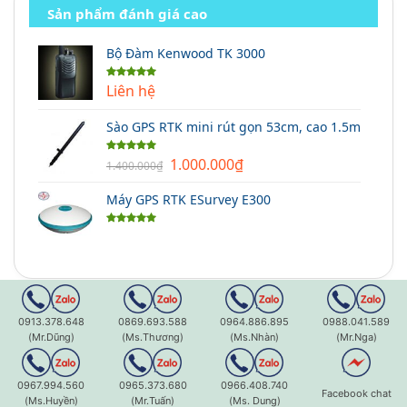
Sản phẩm đánh giá cao
Bộ Đàm Kenwood TK 3000
Liên hệ
Được xếp
hạng
5.00
5 sao
Sào GPS RTK mini rút gọn 53cm, cao 1.5m
Giá
Giá
1.000.000
₫
Được xếp
1.400.000
₫
hạng
5.00
gốc
hiện
5 sao
Máy GPS RTK ESurvey E300
là:
tại
1.400.000₫.
là:
Được xếp
1.000.000₫.
hạng
5.00
5 sao
0913.378.648
0869.693.588
0964.886.895
0988.041.589
(Mr.Dũng)
(Ms.Thương)
(Ms.Nhàn)
(Mr.Nga)
0967.994.560
0965.373.680
0966.408.740
Facebook chat
(Ms.Huyền)
(Mr.Tuấn)
(Ms. Dung)