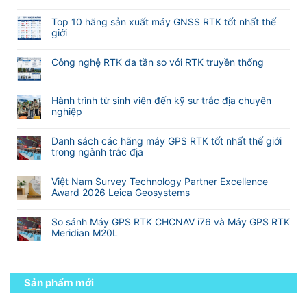
dụng
Không
lấy
ở
phần
có
nét
Hướng
Top 10 hãng sản xuất máy GNSS RTK tốt nhất thế
mềm
bình
khi
dẫn
giới
M-
luận
đo
sử
Không
Survey
ở
Laser
dụng
có
Meridian
Máy
RTK
Công nghệ RTK đa tần so với RTK truyền thống
phần
bình
GNSS
Meridian
mềm
Không
luận
RTK
M25
eSurvey
có
ở
TOPTech
và
SurPad
bình
Hành trình từ sinh viên đến kỹ sư trắc địa chuyên
Top
Chuyên
M20L
4.2
luận
nghiệp
10
Nghiệp
(
VN
ở
hãng
Không
Cho
2
Công
sản
có
Khảo
Camera)
Danh sách các hãng máy GPS RTK tốt nhất thế giới
nghệ
xuất
bình
Sát
trong ngành trắc địa
RTK
máy
luận
Xây
đa
Không
GNSS
ở
Dựng
tần
có
RTK
Hành
Và
Việt Nam Survey Technology Partner Excellence
so
bình
tốt
trình
Địa
Award 2026 Leica Geosystems
với
luận
nhất
từ
Hình
Không
RTK
ở
thế
sinh
có
truyền
Danh
giới
So sánh Máy GPS RTK CHCNAV i76 và Máy GPS RTK
viên
bình
thống
sách
Meridian M20L
đến
luận
các
kỹ
Không
ở
hãng
sư
có
Việt
máy
trắc
bình
Nam
GPS
địa
luận
Sản phẩm mới
Survey
RTK
chuyên
ở
Technology
tốt
nghiệp
So
Partner