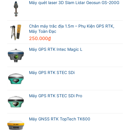
nhất
sánh
Máy quét laser 3D Slam Lidar Geosun GS-200G
Excellence
thế
Máy
Award
giới
GPS
2026
trong
RTK
Leica
ngành
CHCNAV
Geosystems
trắc
i76
Chân máy trắc địa 1.5m – Phụ Kiện GPS RTK,
địa
và
Máy Toàn Đạc
Máy
250.000
₫
GPS
RTK
Meridian
Máy GPS RTK Intec Magic L
M20L
Máy GPS RTK STEC SDi
Máy GPS RTK STEC SDi Pro
Máy GNSS RTK TopTech TK600