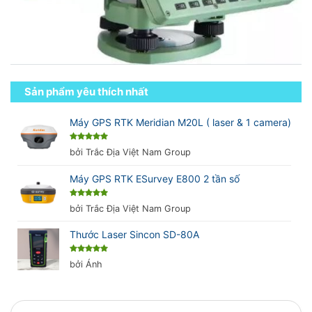
Sản phẩm yêu thích nhất
Máy GPS RTK Meridian M20L ( laser & 1 camera)
Được xếp
bởi Trắc Địa Việt Nam Group
hạng
5
5
sao
Máy GPS RTK ESurvey E800 2 tần số
Được xếp
bởi Trắc Địa Việt Nam Group
hạng
5
5
sao
Thước Laser Sincon SD-80A
Được xếp
bởi Ánh
hạng
5
5
sao