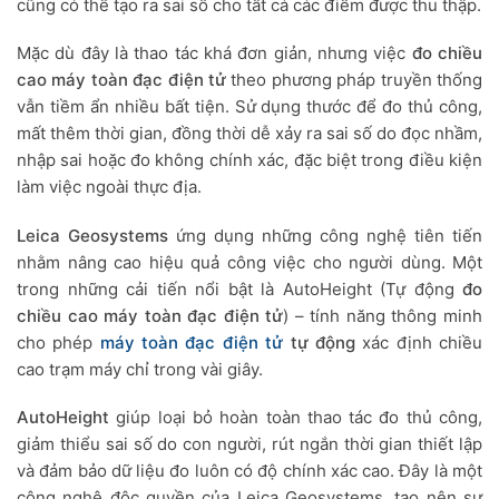
cũng có thể tạo ra sai số cho tất cả các điểm được thu thập.
Mặc dù đây là thao tác khá đơn giản, nhưng việc
đo chiều
cao máy toàn đạc điện tử
theo phương pháp truyền thống
vẫn tiềm ẩn nhiều bất tiện. Sử dụng thước để đo thủ công,
mất thêm thời gian, đồng thời dễ xảy ra sai số do đọc nhầm,
nhập sai hoặc đo không chính xác, đặc biệt trong điều kiện
làm việc ngoài thực địa.
Leica Geosystems
ứng dụng những công nghệ tiên tiến
nhằm nâng cao hiệu quả công việc cho người dùng. Một
trong những cải tiến nổi bật là AutoHeight (Tự động
đo
chiều cao máy toàn đạc điện tử
) – tính năng thông minh
cho phép
máy toàn đạc điện tử
tự động
xác định chiều
cao trạm máy chỉ trong vài giây.
AutoHeight
giúp loại bỏ hoàn toàn thao tác đo thủ công,
giảm thiểu sai số do con người, rút ngắn thời gian thiết lập
và đảm bảo dữ liệu đo luôn có độ chính xác cao. Đây là một
công nghệ độc quyền của Leica Geosystems, tạo nên sự