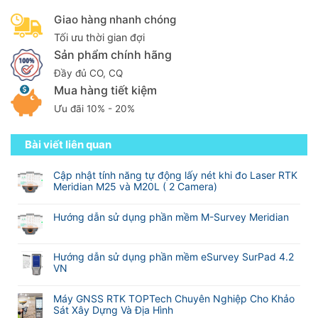
Giao hàng nhanh chóng
Tối ưu thời gian đợi
Sản phẩm chính hãng
Đầy đủ CO, CQ
Mua hàng tiết kiệm
Ưu đãi 10% - 20%
Bài viết liên quan
Cập nhật tính năng tự động lấy nét khi đo Laser RTK
Meridian M25 và M20L ( 2 Camera)
Không
có
Hướng dẫn sử dụng phần mềm M-Survey Meridian
bình
Không
luận
có
ở
bình
Hướng dẫn sử dụng phần mềm eSurvey SurPad 4.2
Cập
luận
VN
nhật
ở
tính
Không
Hướng
năng
có
Máy GNSS RTK TOPTech Chuyên Nghiệp Cho Khảo
dẫn
tự
bình
Sát Xây Dựng Và Địa Hình
sử
động
luận