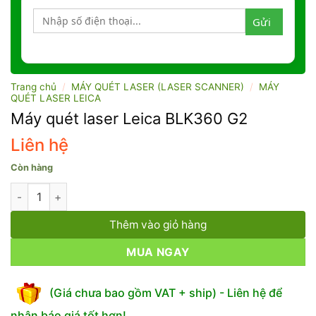
Trang chủ
/
MÁY QUÉT LASER (LASER SCANNER)
/
MÁY
QUÉT LASER LEICA
Máy quét laser Leica BLK360 G2
Liên hệ
Còn hàng
Máy quét laser Leica BLK360 G2 số lượng
Thêm vào giỏ hàng
MUA NGAY
(Giá chưa bao gồm VAT + ship) - Liên hệ để
nhận báo giá tốt hơn!