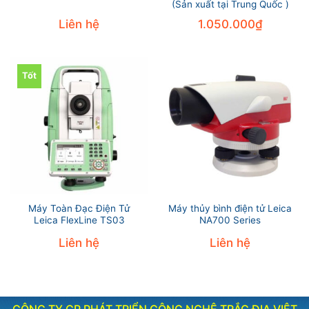
(Sản xuất tại Trung Quốc )
Liên hệ
1.050.000
₫
Tốt
Máy Toàn Đạc Điện Tử
Máy thủy bình điện tử Leica
Leica FlexLine TS03
NA700 Series
Liên hệ
Liên hệ
CÔNG TY CP PHÁT TRIỂN CÔNG NGHỆ TRẮC ĐỊA VIỆT