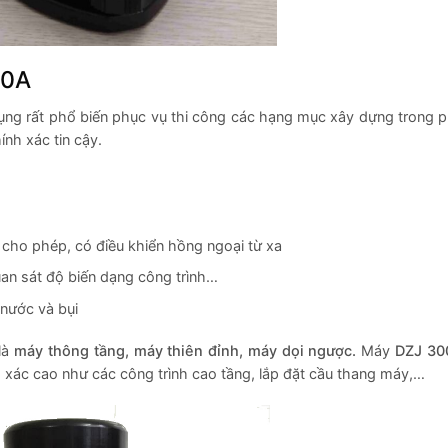
00A
ng rất phổ biến phục vụ thi công các hạng mục xây dựng trong ph
ính xác tin cậy.
cho phép, có điều khiển hồng ngoại từ xa
uan sát độ biến dạng công trình…
nước và bụi
là
máy thông tầng,
máy thiên đỉnh, máy dọi ngược.
Máy
DZJ 3
h xác cao như các công trình cao tầng, lắp đặt cầu thang máy,…