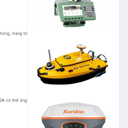
òng, trang trí
00A
có thể ứng