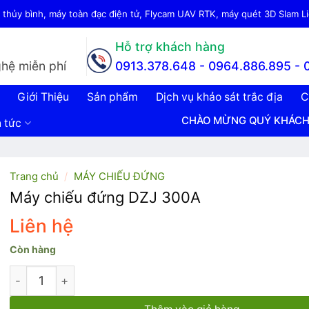
thủy bình, máy toàn đạc điện tử, Flycam UAV RTK, máy quét 3D Slam Lid
Hỗ trợ khách hàng
hệ miễn phí
0913.378.648 -
0964.886.895 - 
Giới Thiệu
Sản phẩm
Dịch vụ khảo sát trắc địa
C
CHÀO MỪNG QUÝ KHÁCH ĐẾN 
n tức
Trang chủ
/
MÁY CHIẾU ĐỨNG
Máy chiếu đứng DZJ 300A
Liên hệ
Còn hàng
Máy chiếu đứng DZJ 300A số lượng