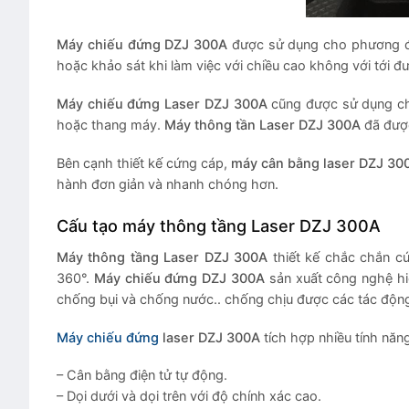
Máy chiếu đứng DZJ 300A
được sử dụng cho phương đứ
hoặc khảo sát khi làm việc với chiều cao không với tới 
Máy chiếu đứng Laser D
Z
J 3
0
0A
cũng được sử dụng ch
hoặc thang máy.
Máy thông tần Laser DZJ 300A
đã được
Bên cạnh thiết kế cứng cáp,
máy cân bằng laser
DZJ 30
hành đơn giản và nhanh chóng hơn.
Cấu tạo máy thông tầng Laser DZJ 300A
Máy thông tầng Laser DZJ 300A
thiết kế chắc chắn cứ
360°.
Máy chiếu đứng DZJ 300A
sản xuất công nghệ hiệ
chống bụi và chống nước.. chống chịu được các tác động 
Máy chiếu đứng
laser DZJ 300A
tích hợp nhiều tính năng
– Cân bằng điện tử tự động.
– Dọi dưới và dọi trên với độ chính xác cao.