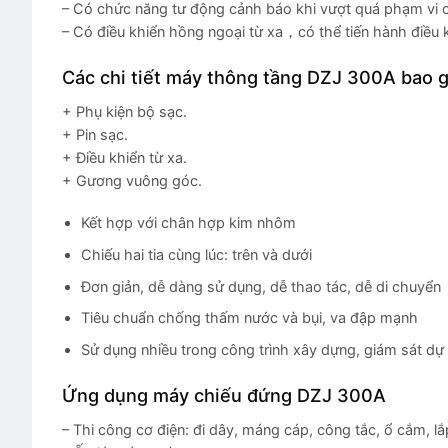
– Có chức năng tư động cảnh báo khi vượt quá phạm vi 
– Có điều khiển hồng ngoại từ xa，có thể tiến hành điều 
Các chi tiết máy thông tầng DZJ 300A bao 
+ Phụ kiện bộ sạc.
+ Pin sạc.
+ Điều khiển từ xa.
+ Gương vuông góc.
Kết hợp với chân hợp kim nhôm
Chiếu hai tia cùng lúc: trên và dưới
Đơn giản, dễ dàng sử dụng, dễ thao tác, dễ di chuyển
Tiêu chuẩn chống thấm nước và bụi, va đập mạnh
Sử dụng nhiều trong công trình xây dựng, giám sát dự
Ứng dụng
máy chiếu đứng DZJ 300A
– Thi công cơ điện: đi dây, máng cáp, công tắc, ổ cắm, lắ