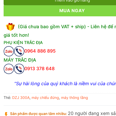
Thêm vào giỏ hàng
MUA NGAY
(Giá chưa bao gồm VAT + ship) - Liên hệ để
giá tốt hơn!
PHỤ KIỆN TRẮC ĐỊA
0964 886 895
MÁY TRẮC ĐỊA
0913 378 648
“Sự hài lòng của quý khách là niềm vui của chún
Thẻ:
DZJ 300A
,
máy chiếu đứng
,
máy thông tầng
20 người đang xem s
Sản phẩm được quan tâm nhiều: