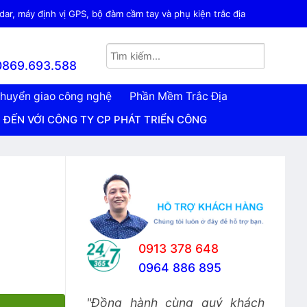
ar, máy định vị GPS, bộ đàm cầm tay và phụ kiện trắc địa
0869.693.588
huyển giao công nghệ
Phần Mềm Trắc Địa
VỚI CÔNG TY CP PHÁT TRIỂN CÔNG NGHỆ TRẮC ĐỊA VIỆT N
0913 378 648
0964 886 895
"Đồng hành cùng quý khách