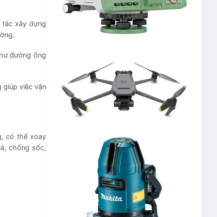
 tác xây dựng
ường.
như đường ống
 giúp việc vận
g, có thể xoay
uả, chống sốc,