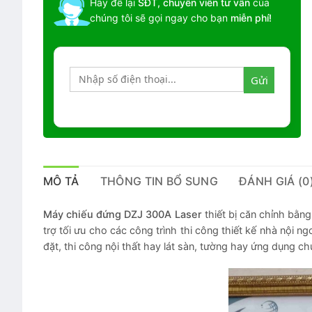
Hãy để lại
SĐT, chuyên viên tư vấn
của
chúng tôi sẽ gọi ngay cho bạn
miễn phí!
MÔ TẢ
THÔNG TIN BỔ SUNG
ĐÁNH GIÁ (0
Máy chiếu đứng DZJ 300A
Laser
thiết bị căn chỉnh bằng
trợ tối ưu cho các công trình thi công thiết kế nhà nội ng
đặt, thi công nội thất hay lát sàn, tường hay ứng dụng ch