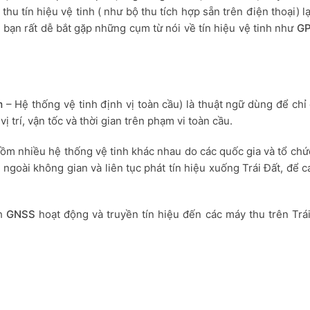
 thu tín hiệu vệ tinh ( như bộ thu tích hợp sẵn trên điện thoại) l
 bạn rất dễ bắt gặp những cụm từ nói về tín hiệu vệ tinh như
GP
m
– Hệ thống vệ tinh định vị toàn cầu) là thuật ngữ dùng để chỉ
 trí, vận tốc và thời gian trên phạm vi toàn cầu.
gồm nhiều hệ thống vệ tinh khác nhau do các quốc gia và tổ chứ
 ngoài không gian và liên tục phát tín hiệu xuống Trái Đất, để cá
nh
GNSS
hoạt động và truyền tín hiệu đến các máy thu trên Trái