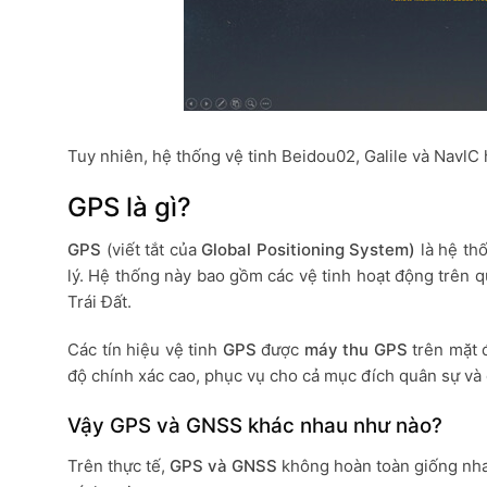
Tuy nhiên, hệ thống vệ tinh Beidou02, Galile và NavlC
GPS là gì?
GPS
(viết tắt của
Global Positioning System)
là hệ th
lý. Hệ thống này bao gồm các vệ tinh hoạt động trên qu
Trái Đất.
Các tín hiệu vệ tinh
GPS
được
máy thu GPS
trên mặt đ
độ chính xác cao, phục vụ cho cả mục đích quân sự và d
Vậy GPS và GNSS khác nhau như nào?
Trên thực tế,
GPS và GNSS
không hoàn toàn giống nha