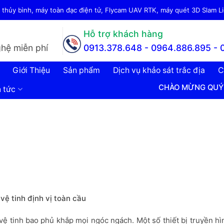
thủy bình, máy toàn đạc điện tử, Flycam UAV RTK, máy quét 3D Slam Lid
Hỗ trợ khách hàng
hệ miễn phí
0913.378.648 -
0964.886.895 - 
Giới Thiệu
Sản phẩm
Dịch vụ khảo sát trắc địa
C
CHÀO MỪNG QUÝ KHÁCH ĐẾN VỚ
n tức
vệ tinh định vị toàn cầu
ệ tinh bao phủ khắp mọi ngóc ngách. Một số thiết bị truyền hì