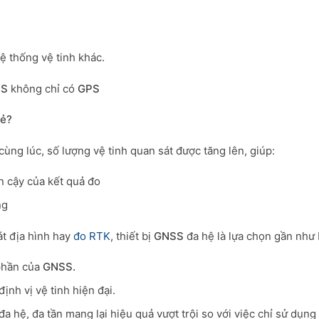
ệ thống vệ tinh khác.
SS
không chỉ có
GPS
lẻ?
 cùng lúc, số lượng vệ tinh quan sát được tăng lên, giúp:
in cậy của kết quả đo
ng
át địa hình hay
đo RTK
, thiết bị
GNSS
đa hệ là lựa chọn gần như 
phần của
GNSS.
ịnh vị vệ tinh hiện đại.
đa hệ, đa tần mang lại hiệu quả vượt trội so với việc chỉ sử dụng