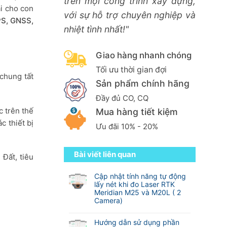
trên mọi công trình xây dựng,
ại cho con
với sự hỗ trợ chuyên nghiệp và
S, GNSS,
nhiệt tình nhất!"
Giao hàng nhanh chóng
Tối ưu thời gian đợi
 chung tất
Sản phẩm chính hãng
Đầy đủ CO, CQ
c trên thế
Mua hàng tiết kiệm
c thiết bị
Ưu đãi 10% - 20%
Bài viết liên quan
 Đất, tiêu
Cập nhật tính năng tự động
lấy nét khi đo Laser RTK
Meridian M25 và M20L ( 2
Camera)
Không
có
Hướng dẫn sử dụng phần