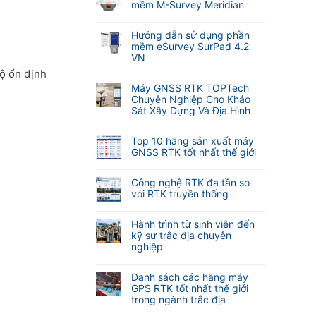
bình
mềm M-Survey Meridian
luận
Không
ở
có
Cập
Hướng dẫn sử dụng phần
bình
nhật
mềm eSurvey SurPad 4.2
luận
tính
VN
ở
năng
Không
độ ổn định
Hướng
tự
có
dẫn
Máy GNSS RTK TOPTech
động
bình
sử
Chuyên Nghiệp Cho Khảo
lấy
luận
dụng
Sát Xây Dựng Và Địa Hình
nét
ở
phần
khi
Không
Hướng
mềm
đo
có
dẫn
Top 10 hãng sản xuất máy
M-
Laser
bình
sử
GNSS RTK tốt nhất thế giới
Survey
RTK
luận
dụng
Meridian
Không
Meridian
ở
phần
có
M25
Máy
Công nghệ RTK đa tần so
mềm
bình
và
GNSS
với RTK truyền thống
eSurvey
luận
M20L
RTK
SurPad
Không
ở
(
TOPTech
4.2
có
Top
Hành trình từ sinh viên đến
2
Chuyên
VN
bình
10
kỹ sư trắc địa chuyên
Camera)
Nghiệp
luận
hãng
nghiệp
Cho
ở
sản
Khảo
Không
Công
xuất
Sát
có
nghệ
Danh sách các hãng máy
máy
Xây
bình
RTK
GPS RTK tốt nhất thế giới
GNSS
Dựng
luận
đa
trong ngành trắc địa
RTK
Và
ở
tần
tốt
Không