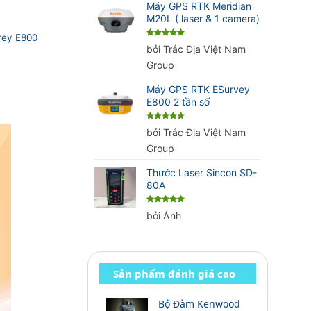
Máy GPS RTK Meridian
M20L ( laser & 1 camera)
ey E800
Được xếp
bởi Trắc Địa Việt Nam
hạng
5
5
sao
Group
Máy GPS RTK ESurvey
E800 2 tần số
Được xếp
bởi Trắc Địa Việt Nam
hạng
5
5
sao
Group
Thước Laser Sincon SD-
80A
Được xếp
bởi Ánh
hạng
5
5
sao
Sản phẩm đánh giá cao
Bộ Đàm Kenwood