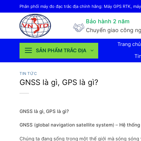
Bỏ
Phân phối máy đo đạc trắc địa chính hãng: Máy GPS RTK, máy 
qua
Bảo hành 2 năm
nội
Chuyển giao công ng
dung
Trang chủ
SẢN PHẨM TRẮC ĐỊA
Ti
TIN TỨC
GNSS là gì, GPS là gì?
GNSS là gì, GPS là gì?
GNSS
(
global navigation satellite system
) –
Hệ thống 
Chúng ta đang sống trong một thế giới mà sóng sóng v