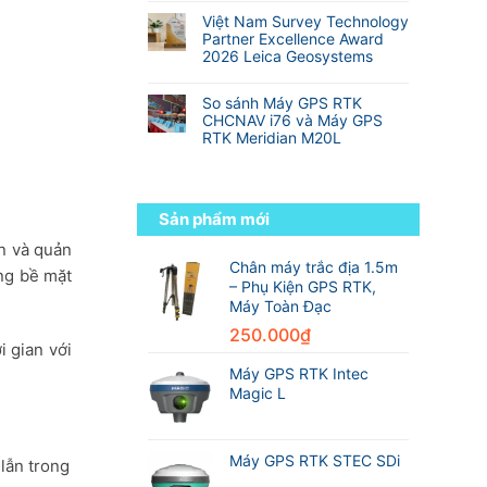
Địa
Hành
so
nhất
có
Hình
trình
Việt Nam Survey Technology
với
thế
bình
từ
Partner Excellence Award
RTK
giới
luận
sinh
2026 Leica Geosystems
truyền
ở
viên
thống
Không
Danh
đến
có
sách
So sánh Máy GPS RTK
kỹ
bình
các
CHCNAV i76 và Máy GPS
sư
luận
hãng
RTK Meridian M20L
trắc
ở
máy
địa
Không
Việt
GPS
chuyên
có
Nam
RTK
nghiệp
bình
Survey
tốt
luận
Technology
Sản phẩm mới
nhất
ở
Partner
thế
So
n và quản
Excellence
giới
sánh
Chân máy trắc địa 1.5m
Award
trong
ống bề mặt
Máy
2026
– Phụ Kiện GPS RTK,
ngành
GPS
Leica
Máy Toàn Đạc
trắc
RTK
Geosystems
địa
CHCNAV
250.000
₫
i gian với
i76
và
Máy GPS RTK Intec
Máy
Magic L
GPS
RTK
Meridian
M20L
Máy GPS RTK STEC SDi
lẫn trong