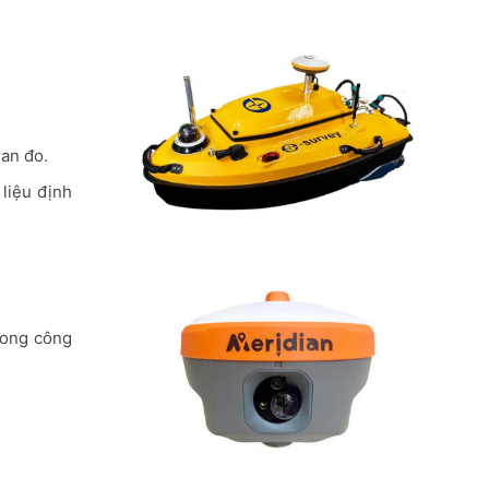
ian đo.
liệu định
trong công