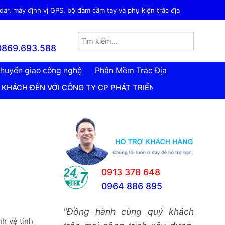
ar, máy định vị GPS, bộ đàm cầm tay và phụ kiện trắc địa
0869.693.588
huyển giao công nghệ
Phần Mềm Trắc Địa
I CÔNG TY CP PHÁT TRIỂN CÔNG NGHỆ TRẮC ĐỊA VIỆT NAM
0913 378 648
0964 886 895
"Đồng hành cùng quý khách
nh vệ tinh