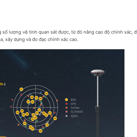
 số lượng vệ tinh quan sát được, từ đó nâng cao độ chính xác, 
ịa, xây dựng và đo đạc chính xác cao.