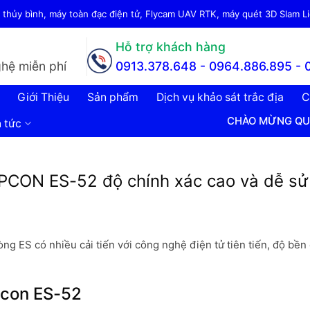
thủy bình, máy toàn đạc điện tử, Flycam UAV RTK, máy quét 3D Slam Lid
Hỗ trợ khách hàng
hệ miễn phí
0913.378.648 -
0964.886.895 - 
Giới Thiệu
Sản phẩm
Dịch vụ khảo sát trắc địa
C
CHÀO MỪNG QUÝ KHÁCH ĐẾ
n tức
OPCON ES-52 độ chính xác cao và dễ s
g ES có nhiều cải tiến với công nghệ điện tử tiên tiến, độ bền
pcon ES-52