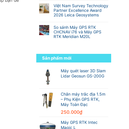
úp bạn dễ
Địa
Hành
so
nhất
có
Hình
trình
Việt Nam Survey Technology
với
thế
bình
từ
Partner Excellence Award
RTK
giới
luận
sinh
2026 Leica Geosystems
truyền
ở
viên
thống
Không
Danh
đến
có
sách
So sánh Máy GPS RTK
kỹ
bình
các
CHCNAV i76 và Máy GPS
sư
luận
hãng
RTK Meridian M20L
trắc
ở
máy
địa
Không
Việt
GPS
chuyên
có
Nam
RTK
nghiệp
bình
Survey
tốt
luận
Technology
Sản phẩm mới
nhất
ở
Partner
thế
So
Excellence
giới
sánh
Máy quét laser 3D Slam
Award
trong
Máy
2026
Lidar Geosun GS-200G
ngành
GPS
Leica
trắc
RTK
Geosystems
địa
CHCNAV
i76
Chân máy trắc địa 1.5m
và
– Phụ Kiện GPS RTK,
Máy
Máy Toàn Đạc
GPS
RTK
250.000
₫
Meridian
M20L
Máy GPS RTK Intec
Magic L