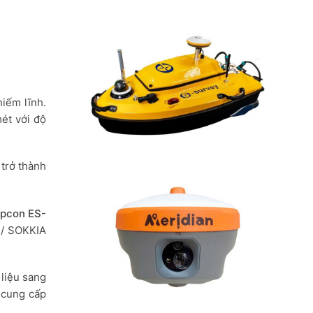
iếm lĩnh.
ét với độ
trở thành
opcon ES-
 / SOKKIA
 liệu sang
 cung cấp