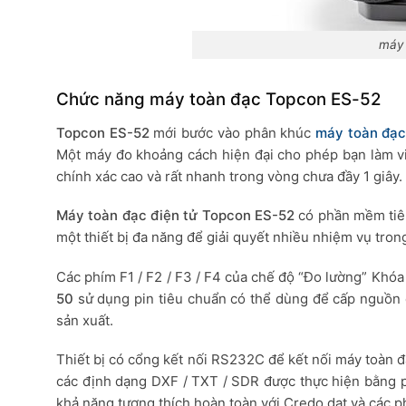
máy 
Chức năng máy toàn đạc Topcon ES-52
Topcon ES-52
mới bước vào phân khúc
máy toàn đạc
Một máy đo khoảng cách hiện đại cho phép bạn làm v
chính xác cao và rất nhanh trong vòng chưa đầy 1 giây.
Máy toàn đạc điện tử Topcon ES-52
có phần mềm tiên 
một thiết bị đa năng để giải quyết nhiều nhiệm vụ trong
Các phím F1 / F2 / F3 / F4 của chế độ “Đo lường” Khó
50
sử dụng pin tiêu chuẩn có thể dùng để cấp nguồn
sản xuất.
Thiết bị có cổng kết nối RS232C để kết nối máy toàn đạ
các định dạng DXF / TXT / SDR được thực hiện bằng 
khả năng tương thích hoàn toàn với Credo dat và các 