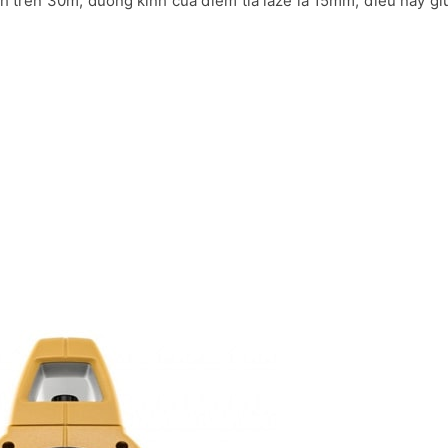
h trên 30m, đường kính của điểm tia laze là 15mm, điều này gi