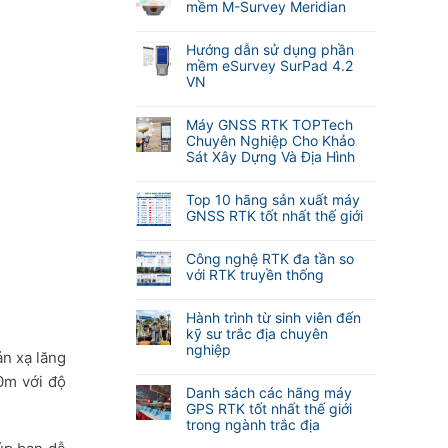
bình
mềm M-Survey Meridian
luận
Không
ở
có
Cập
Hướng dẫn sử dụng phần
bình
nhật
mềm eSurvey SurPad 4.2
luận
tính
VN
ở
năng
Không
Hướng
tự
có
dẫn
Máy GNSS RTK TOPTech
động
bình
sử
Chuyên Nghiệp Cho Khảo
lấy
luận
dụng
Sát Xây Dựng Và Địa Hình
nét
ở
phần
khi
Không
Hướng
mềm
đo
có
dẫn
Top 10 hãng sản xuất máy
M-
Laser
bình
sử
GNSS RTK tốt nhất thế giới
Survey
RTK
luận
dụng
Meridian
Không
Meridian
ở
phần
có
M25
Máy
Công nghệ RTK đa tần so
mềm
bình
và
GNSS
với RTK truyền thống
eSurvey
luận
M20L
RTK
SurPad
Không
ở
(
TOPTech
4.2
có
Top
Hành trình từ sinh viên đến
2
Chuyên
VN
bình
10
kỹ sư trắc địa chuyên
Camera)
Nghiệp
luận
hãng
nghiệp
Cho
n xạ lăng
ở
sản
Khảo
Không
Công
xuất
0m với độ
Sát
có
nghệ
Danh sách các hãng máy
máy
Xây
bình
RTK
GPS RTK tốt nhất thế giới
GNSS
Dựng
luận
đa
trong ngành trắc địa
RTK
Và
ở
tần
tốt
Không