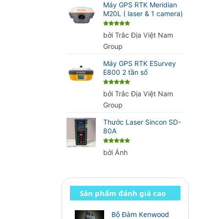
Máy GPS RTK Meridian
M20L ( laser & 1 camera)
Được xếp
bởi Trắc Địa Việt Nam
hạng
5
5
sao
Group
Máy GPS RTK ESurvey
E800 2 tần số
Được xếp
bởi Trắc Địa Việt Nam
hạng
5
5
sao
Group
Thước Laser Sincon SD-
80A
Được xếp
bởi Ánh
hạng
5
5
sao
Sản phẩm đánh giá cao
Bộ Đàm Kenwood