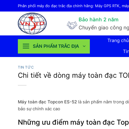
Bỏ
Phân phối máy đo đạc trắc địa chính hãng: Máy GPS RTK, máy 
qua
Bảo hành 2 năm
nội
Chuyển giao công ng
dung
Trang chủ
SẢN PHẨM TRẮC ĐỊA
Ti
TIN TỨC
Chi tiết về dòng máy toàn đạc T
Máy toàn đạc Topcon ES-52
là sản phẩm nằm trong dòn
bảo sự chính xác cao
Những ưu điểm máy toàn đạc To