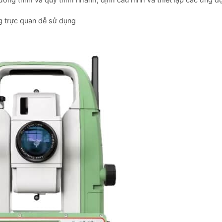
ương trình và quy trình nhanh, định cấu hình và thiết lập các ứng d
g trực quan dễ sử dụng