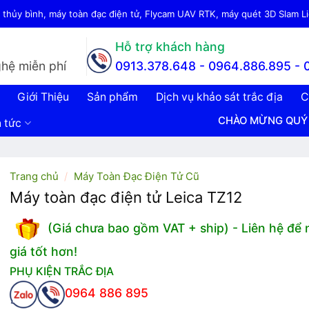
thủy bình, máy toàn đạc điện tử, Flycam UAV RTK, máy quét 3D Slam Lid
Hỗ trợ khách hàng
hệ miễn phí
0913.378.648 -
0964.886.895 - 
Giới Thiệu
Sản phẩm
Dịch vụ khảo sát trắc địa
C
CHÀO MỪNG QUÝ KHÁCH ĐẾN V
n tức
Trang chủ
/
Máy Toàn Đạc Điện Tử Cũ
Máy toàn đạc điện tử Leica TZ12
(Giá chưa bao gồm VAT + ship) - Liên hệ để
giá tốt hơn!
PHỤ KIỆN TRẮC ĐỊA
0964 886 895