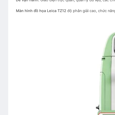
Dễ vận hành:
Giao diện trực quan, quản lý dữ liệu, các ch
Màn hình đồ họa Leica TZ12
độ phân giải cao, chức năn