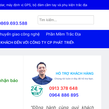
ar, máy định vị GPS, bộ đàm cầm tay và phụ kiện trắc địa
0869.693.588
huyển giao công nghệ
Phần Mềm Trắc Địa
ỚI CÔNG TY CP PHÁT TRIỂN CÔNG NGHỆ TRẮC ĐỊA VIỆT NA
 nhận báo
0913 378 648
0964 886 895
"Đồng hành cùng quý khách