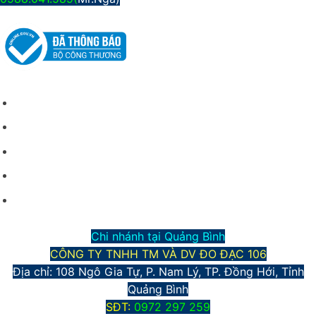
CHÍNH SÁCH CHUNG
Giới thiệu công ty
Điều kiện giao dịch chung
Hình thức vận chuyển và giao nhận
Phương thức thanh toán
Chính sách bảo mật thông tin
Chi nhánh tại Quảng Bình
CÔNG TY TNHH TM VÀ DV ĐO ĐẠC 106
Địa chỉ: 108 Ngô Gia Tự, P. Nam Lý, TP. Đồng Hới, Tỉnh
Quảng Bình
S
ĐT:
0972 297 259