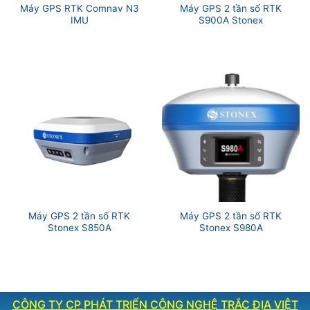
Máy GPS RTK Comnav N3
Máy GPS 2 tần số RTK
IMU
S900A Stonex
Máy GPS 2 tần số RTK
Máy GPS 2 tần số RTK
Stonex S850A
Stonex S980A
CÔNG TY CP PHÁT TRIỂN CÔNG NGHỆ TRẮC ĐỊA VIỆT