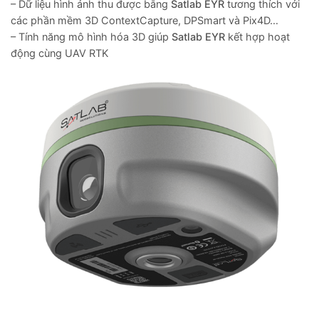
– Dữ liệu hình ảnh thu được bằng
Satlab EYR
tương thích với
các phần mềm 3D ContextCapture, DPSmart và Pix4D…
– Tính năng mô hình hóa 3D giúp
Satlab EYR
kết hợp hoạt
động cùng UAV RTK