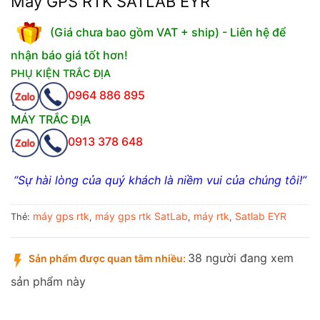
Máy GPS RTK SATLAB EYR
(Giá chưa bao gồm VAT + ship) - Liên hệ để
nhận báo giá tốt hơn!
PHỤ KIỆN TRẮC ĐỊA
0964 886 895
MÁY TRẮC ĐỊA
0913 378 648
“Sự hài lòng của quý khách là niềm vui của chúng tôi!”
máy gps rtk
máy gps rtk SatLab
máy rtk
Satlab EYR
Thẻ:
,
,
,
38 người đang xem
Sản phẩm được quan tâm nhiều:
sản phẩm này