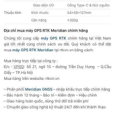
Giao diện I/O
Cổng Type-C & Nút nguồn
Thuộc tính
Kích thước
54×59×127mm
Cân nặng
≤300g
Địa chỉ mua m
áy GPS RTK Meridian
chính hãng
Chúng tôi cung cấp
máy GPS RTK
chính hãng tại Việt Nam
giá tốt nhất cùng chính sách ưu đãi. Quý khách có thể đặt
mua
máy GPS RTK Meridian
tại rtkvn.vn bằng cách:
Mua hàng trực tiếp tại công ty :
Đ/c :
VPGD
: Số 21, ngõ 10 – đường Trần Duy Hưng – Q.Cầu
Giấy – TP.Hà Nội
Mua hàng trên website: rtkvn.vn
– Phân phối
Meridian GNSS
– nhập khẩu trực tiếp chính hãng
– Bảo hành 12 tháng – Bảo trì – Kiểm định – Hiệu chỉnh
– Giao hàng toàn quốc, dùng thử đổi trả miễn phí
– Chuyển giao công nghệ kỹ thuật 24/7 đến khi thành thạo