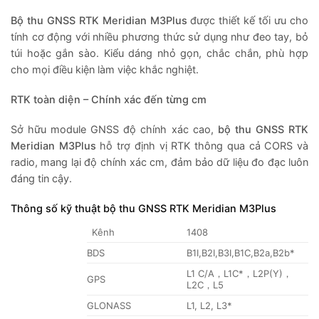
Bộ thu GNSS RTK Meridian M3Plus
được thiết kế tối ưu cho
tính cơ động với nhiều phương thức sử dụng như đeo tay, bỏ
túi hoặc gắn sào. Kiểu dáng nhỏ gọn, chắc chắn, phù hợp
cho mọi điều kiện làm việc khắc nghiệt.
RTK toàn diện – Chính xác đến từng cm
Sở hữu module GNSS độ chính xác cao,
bộ thu GNSS RTK
Meridian M3Plus
hỗ trợ định vị RTK thông qua cả CORS và
radio, mang lại độ chính xác cm, đảm bảo dữ liệu đo đạc luôn
đáng tin cậy.
Thông số kỹ thuật bộ thu GNSS RTK Meridian M3Plus
Kênh
1408
BDS
B1I,B2I,B3I,B1C,B2a,B2b*
L1 C/A，L1C*，L2P(Y)，
GPS
L2C，L5
GLONASS
L1, L2, L3*