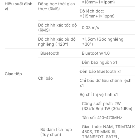
±(8mm+1×1ppm)
Hiệu suất định
Động học thời gian
vị
thực (RMS)
Độ lệch dọc:
±(15mm+1×1ppm)
Độ chính xác tốc độ
0,03 m/s
(RMS)
Độ chính xác bù độ
≤1,5cm (Góc nghiêng
nghiêng ( 120°)
≤30°)
Bluetooth
BluetoothV4.0
Đèn báo nguồn x1
Đèn báo Bluetooth x1
Giao tiếp
Chỉ báo
Chỉ báo dữ liệu chênh lệch
x1
Bộ chỉ thị vệ tinh x1
Công suất phát: 2W
(33±1dBm) 1W (30±1dBm)
Tần số: 410-470MHz
Giao thức: NAM, TRIMTALK
Bộ đàm tích hợp
450S, TRIMMK III,
(Tùy chọn)
TRANSEOT, SATEL,