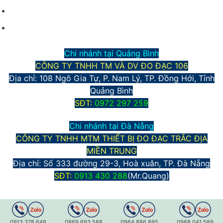
Phương thức thanh toán
Chính sách bảo mật thông tin
Chi nhánh tại Quảng Bình
CÔNG TY TNHH TM VÀ DV ĐO ĐẠC 106
Địa chỉ: 108 Ngô Gia Tự, P. Nam Lý, TP. Đồng Hới, Tỉnh
Quảng Bình
S
ĐT:
0972 297 259
Chi nhánh tại Đà Nẵng
CÔNG TY TNHH MTM THIẾT BỊ ĐO ĐẠC TRẮC ĐỊA
MIỀN TRUNG
Địa chỉ:
Số 333 đường 29-3, Hoà xuân, TP. Đà Nẵng
S
ĐT:
0913 430 288
(Mr.Quang)
0913.378.648
0869.693.588
0964.886.895
0988.041.589