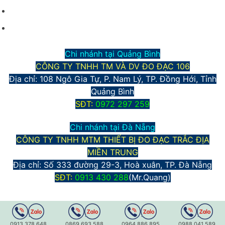
Phương thức thanh toán
Chính sách bảo mật thông tin
Chi nhánh tại Quảng Bình
CÔNG TY TNHH TM VÀ DV ĐO ĐẠC 106
Địa chỉ: 108 Ngô Gia Tự, P. Nam Lý, TP. Đồng Hới, Tỉnh
Quảng Bình
S
ĐT:
0972 297 259
Chi nhánh tại Đà Nẵng
CÔNG TY TNHH MTM THIẾT BỊ ĐO ĐẠC TRẮC ĐỊA
MIỀN TRUNG
Địa chỉ:
Số 333 đường 29-3, Hoà xuân, TP. Đà Nẵng
S
ĐT:
0913 430 288
(Mr.Quang)
0913.378.648
0869.693.588
0964.886.895
0988.041.589