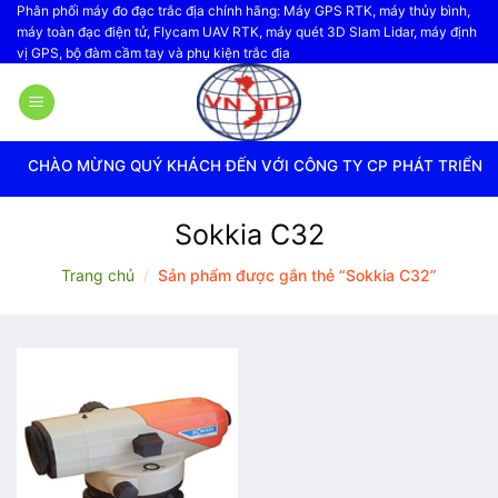
Bỏ
Phân phối máy đo đạc trắc địa chính hãng: Máy GPS RTK, máy thủy bình,
máy toàn đạc điện tử, Flycam UAV RTK, máy quét 3D Slam Lidar, máy định
qua
vị GPS, bộ đàm cầm tay và phụ kiện trắc địa
nội
dung
CHÀO MỪNG QUÝ KHÁCH ĐẾN VỚI CÔNG TY CP PHÁT TRIỂN CÔ
Sokkia C32
Trang chủ
/
Sản phẩm được gắn thẻ “Sokkia C32”