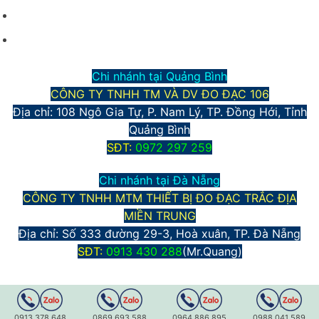
Phương thức thanh toán
Chính sách bảo mật thông tin
Chi nhánh tại Quảng Bình
CÔNG TY TNHH TM VÀ DV ĐO ĐẠC 106
Địa chỉ: 108 Ngô Gia Tự, P. Nam Lý, TP. Đồng Hới, Tỉnh
Quảng Bình
S
ĐT:
0972 297 259
Chi nhánh tại Đà Nẵng
CÔNG TY TNHH MTM THIẾT BỊ ĐO ĐẠC TRẮC ĐỊA
MIỀN TRUNG
Địa chỉ:
Số 333 đường 29-3, Hoà xuân, TP. Đà Nẵng
S
ĐT:
0913 430 288
(Mr.Quang)
0913.378.648
0869.693.588
0964.886.895
0988.041.589