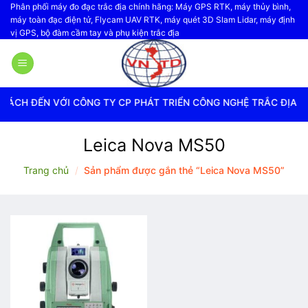
Bỏ
Phân phối máy đo đạc trắc địa chính hãng: Máy GPS RTK, máy thủy bình,
máy toàn đạc điện tử, Flycam UAV RTK, máy quét 3D Slam Lidar, máy định
qua
vị GPS, bộ đàm cầm tay và phụ kiện trắc địa
nội
dung
CH ĐẾN VỚI CÔNG TY CP PHÁT TRIỂN CÔNG NGHỆ TRẮC ĐỊA VI
Leica Nova MS50
Trang chủ
/
Sản phẩm được gắn thẻ “Leica Nova MS50”