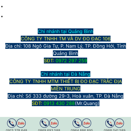
Phương thức thanh toán
Chính sách bảo mật thông tin
Chi nhánh tại Quảng Bình
CÔNG TY TNHH TM VÀ DV ĐO ĐẠC 106
Địa chỉ: 108 Ngô Gia Tự, P. Nam Lý, TP. Đồng Hới, Tỉnh
Quảng Bình
S
ĐT:
0972 297 259
Chi nhánh tại Đà Nẵng
CÔNG TY TNHH MTM THIẾT BỊ ĐO ĐẠC TRẮC ĐỊA
MIỀN TRUNG
Địa chỉ:
Số 333 đường 29-3, Hoà xuân, TP. Đà Nẵng
S
ĐT:
0913 430 288
(Mr.Quang)
0913.378.648
0869.693.588
0964.886.895
0988.041.589