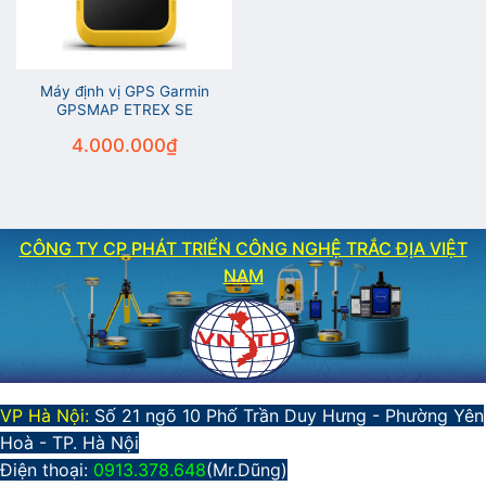
Máy định vị GPS Garmin
GPSMAP ETREX SE
4.000.000
₫
CÔNG TY CP PHÁT TRIỂN CÔNG NGHỆ TRẮC ĐỊA VIỆT
NAM
VP Hà Nội:
Số 21 ngõ 10 Phố Trần Duy Hưng - Phường Yên
Hoà - TP. Hà Nội
Điện thoại:
0913.378.648
(Mr.Dũng)