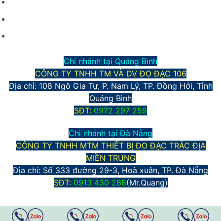
Hình thức vận chuyển và giao nhận
Phương thức thanh toán
Chính sách bảo mật thông tin
Chi nhánh tại Quảng Bình
CÔNG TY TNHH TM VÀ DV ĐO ĐẠC 106
Địa chỉ: 108 Ngô Gia Tự, P. Nam Lý, TP. Đồng Hới, Tỉnh
Quảng Bình
S
ĐT:
0972 297 259
Chi nhánh tại Đà Nẵng
CÔNG TY TNHH MTM THIẾT BỊ ĐO ĐẠC TRẮC ĐỊA
MIỀN TRUNG
Địa chỉ:
Số 333 đường 29-3, Hoà xuân, TP. Đà Nẵng
S
ĐT:
0913 430 288
(Mr.Quang)