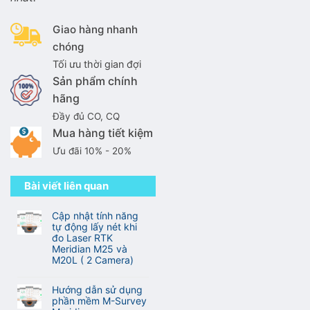
Giao hàng nhanh
chóng
Tối ưu thời gian đợi
Sản phẩm chính
hãng
Đầy đủ CO, CQ
Mua hàng tiết kiệm
Ưu đãi 10% - 20%
Bài viết liên quan
Cập nhật tính năng
tự động lấy nét khi
đo Laser RTK
Meridian M25 và
M20L ( 2 Camera)
Không
có
Hướng dẫn sử dụng
bình
phần mềm M-Survey
luận