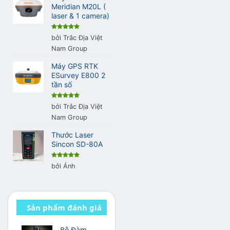
Meridian M20L (
laser & 1 camera)
Được xếp
bởi Trắc Địa Việt
hạng
5
5
sao
Nam Group
Máy GPS RTK
ESurvey E800 2
tần số
Được xếp
bởi Trắc Địa Việt
hạng
5
5
sao
Nam Group
Thước Laser
Sincon SD-80A
Được xếp
bởi Ánh
hạng
5
5
sao
Sản phẩm đánh giá
cao
Bộ Đàm