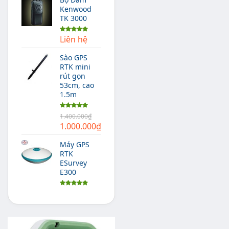
Kenwood
TK 3000
Liên hệ
Được xếp
hạng
5.00
5 sao
Sào GPS
RTK mini
rút gọn
53cm, cao
1.5m
Được xếp
1.400.000
₫
hạng
5.00
Giá
Giá
1.000.000
₫
5 sao
gốc
hiện
Máy GPS
là:
tại
RTK
1.400.000₫.
là:
ESurvey
1.000.000₫.
E300
Được xếp
hạng
5.00
5 sao