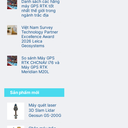
nghệ
Danh sách các hãng
GNSS
Và
bình
RTK
máy GPS RTK tốt
RTK
Địa
luận
đa
nhất thế giới trong
tốt
Hình
ở
tần
ngành trắc địa
nhất
Hành
so
thế
Không
trình
với
giới
có
từ
Việt Nam Survey
RTK
bình
sinh
Technology Partner
truyền
luận
viên
Excellence Award
thống
ở
đến
2026 Leica
Danh
kỹ
Geosystems
sách
sư
Không
các
trắc
có
hãng
So sánh Máy GPS
địa
bình
máy
RTK CHCNAV i76 và
chuyên
luận
GPS
Máy GPS RTK
nghiệp
ở
RTK
Meridian M20L
Việt
tốt
Không
Nam
nhất
có
Survey
thế
bình
Technology
giới
luận
Sản phẩm mới
Partner
trong
ở
Excellence
ngành
So
Award
trắc
sánh
Máy quét laser
2026
địa
Máy
3D Slam Lidar
Leica
GPS
Geosystems
Geosun GS-200G
RTK
CHCNAV
i76