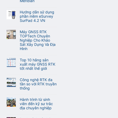
Meridian
ở
Không
Cập
có
nhật
Hướng dẫn sử dụng
bình
tính
phần mềm eSurvey
luận
năng
SurPad 4.2 VN
ở
tự
Không
Hướng
động
có
dẫn
Máy GNSS RTK
lấy
bình
sử
TOPTech Chuyên
nét
luận
dụng
Nghiệp Cho Khảo
khi
ở
phần
Sát Xây Dựng Và Địa
đo
Hướng
mềm
Hình
Laser
dẫn
M-
RTK
Không
sử
Survey
Meridian
có
dụng
Top 10 hãng sản
Meridian
M25
bình
phần
xuất máy GNSS RTK
và
luận
mềm
tốt nhất thế giới
M20L
ở
eSurvey
Không
(
Máy
SurPad
có
2
GNSS
Công nghệ RTK đa
4.2
bình
Camera)
RTK
tần so với RTK truyền
VN
luận
TOPTech
thống
ở
Chuyên
Không
Top
Nghiệp
có
10
Hành trình từ sinh
Cho
bình
hãng
viên đến kỹ sư trắc
Khảo
luận
sản
địa chuyên nghiệp
Sát
ở
xuất
Xây
Không
Công
máy
Dựng
có