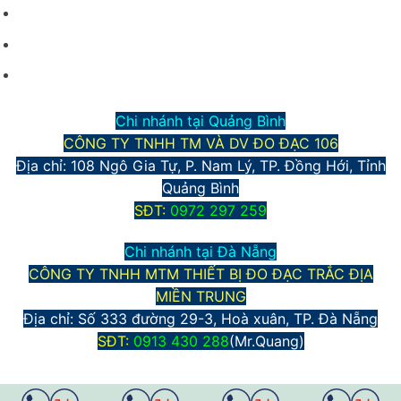
Hình thức vận chuyển và giao nhận
Phương thức thanh toán
Chính sách bảo mật thông tin
Chi nhánh tại Quảng Bình
CÔNG TY TNHH TM VÀ DV ĐO ĐẠC 106
Địa chỉ: 108 Ngô Gia Tự, P. Nam Lý, TP. Đồng Hới, Tỉnh
Quảng Bình
S
ĐT:
0972 297 259
Chi nhánh tại Đà Nẵng
CÔNG TY TNHH MTM THIẾT BỊ ĐO ĐẠC TRẮC ĐỊA
MIỀN TRUNG
Địa chỉ:
Số 333 đường 29-3, Hoà xuân, TP. Đà Nẵng
S
ĐT:
0913 430 288
(Mr.Quang)