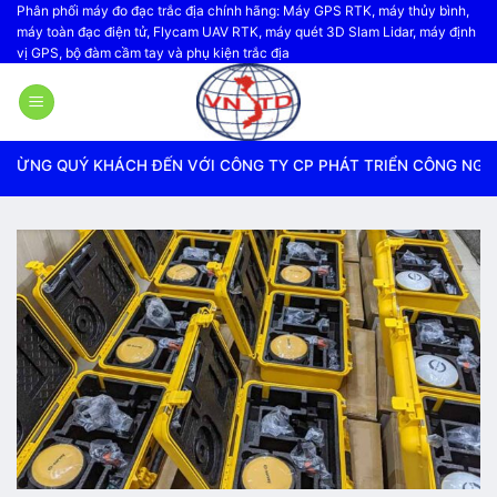
Bỏ
Phân phối máy đo đạc trắc địa chính hãng: Máy GPS RTK, máy thủy bình,
máy toàn đạc điện tử, Flycam UAV RTK, máy quét 3D Slam Lidar, máy định
qua
vị GPS, bộ đàm cầm tay và phụ kiện trắc địa
nội
dung
QUÝ KHÁCH ĐẾN VỚI CÔNG TY CP PHÁT TRIỂN CÔNG NGHỆ TRẮC