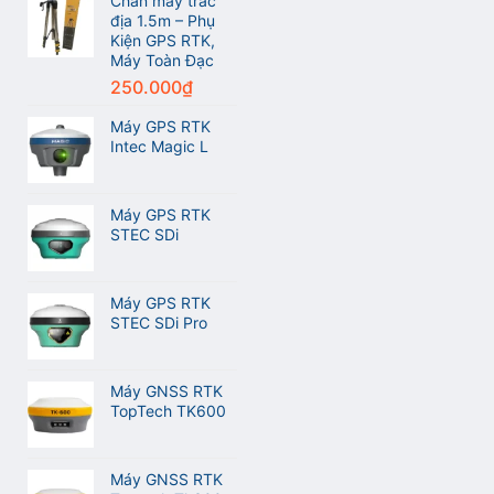
Chân máy trắc
và
địa 1.5m – Phụ
Máy
Kiện GPS RTK,
GPS
Máy Toàn Đạc
RTK
250.000
₫
Meridian
M20L
Máy GPS RTK
Intec Magic L
Máy GPS RTK
STEC SDi
Máy GPS RTK
STEC SDi Pro
Máy GNSS RTK
TopTech TK600
Máy GNSS RTK