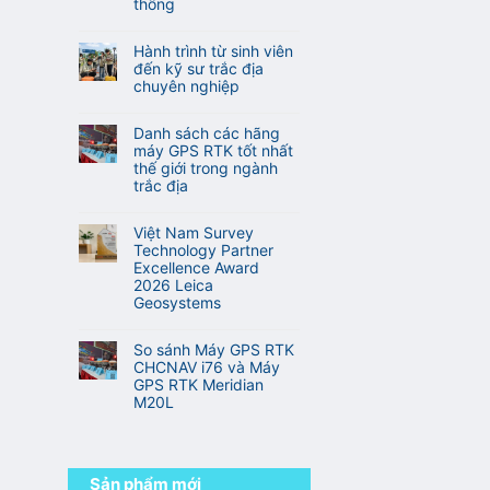
Camera)
TOPTech
thống
VN
ở
Chuyên
Không
Top
Nghiệp
có
10
Hành trình từ sinh viên
Cho
bình
hãng
đến kỹ sư trắc địa
Khảo
luận
sản
chuyên nghiệp
Sát
ở
xuất
Xây
Không
Công
máy
Dựng
có
nghệ
Danh sách các hãng
GNSS
Và
bình
RTK
máy GPS RTK tốt nhất
RTK
Địa
luận
đa
thế giới trong ngành
tốt
Hình
ở
tần
trắc địa
nhất
Hành
so
thế
Không
trình
với
giới
có
từ
Việt Nam Survey
RTK
bình
sinh
Technology Partner
truyền
luận
viên
Excellence Award
thống
ở
đến
2026 Leica
Danh
kỹ
Geosystems
sách
sư
Không
các
trắc
có
hãng
So sánh Máy GPS RTK
địa
bình
máy
CHCNAV i76 và Máy
chuyên
luận
GPS
GPS RTK Meridian
nghiệp
ở
RTK
M20L
Việt
tốt
Không
Nam
nhất
có
Survey
thế
bình
Technology
giới
luận
Partner
Sản phẩm mới
trong