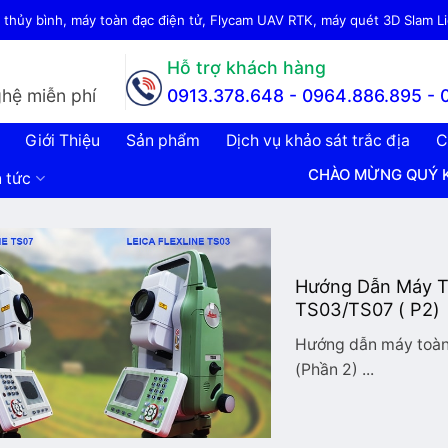
thủy bình, máy toàn đạc điện tử, Flycam UAV RTK, máy quét 3D Slam Lid
Hỗ trợ khách hàng
hệ miễn phí
0913.378.648 -
0964.886.895 - 
Giới Thiệu
Sản phẩm
Dịch vụ khảo sát trắc địa
C
CHÀO MỪNG QUÝ KHÁCH ĐẾN
n tức
Hướng Dẫn Máy To
TS03/TS07 ( P2)
Hướng dẫn máy toàn 
(Phần 2) ...