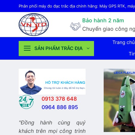
Bỏ
Phân phối máy đo đạc trắc địa chính hãng: Máy GPS RTK, máy 
qua
Bảo hành 2 năm
nội
Chuyển giao công ng
dung
Trang chủ
SẢN PHẨM TRẮC ĐỊA
Ti
0913 378 648
0964 886 895
"Đồng hành cùng quý
khách trên mọi công trình