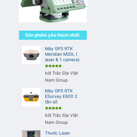
Sản phẩm yêu thích nhất
Máy GPS RTK
Meridian M20L (
laser & 1 camera)
Được xếp
bởi Trắc Địa Việt
hạng
5
5
sao
Nam Group
Máy GPS RTK
ESurvey E800 2
tần số
Được xếp
bởi Trắc Địa Việt
hạng
5
5
sao
Nam Group
Thước Laser