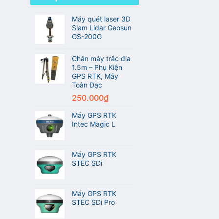
ở
Excellence
ngành
So
Award
trắc
sánh
Máy quét laser 3D
2026
địa
Máy
Leica
Slam Lidar Geosun
GPS
Geosystems
GS-200G
RTK
CHCNAV
i76
Chân máy trắc địa
và
1.5m – Phụ Kiện
Máy
GPS RTK, Máy
GPS
Toàn Đạc
RTK
Meridian
250.000
₫
M20L
Máy GPS RTK
Intec Magic L
Máy GPS RTK
STEC SDi
Máy GPS RTK
STEC SDi Pro