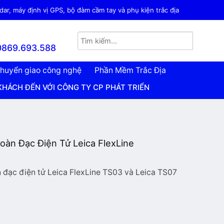
ar, máy định vị GPS, bộ đàm cầm tay và phụ kiện trắc địa
0869.693.588
huyển giao công nghệ
Phần Mềm Trắc Địa
 VỚI CÔNG TY CP PHÁT TRIỂN CÔNG NGHỆ TRẮC ĐỊA VIỆT 
àn Đạc Điện Tử Leica FlexLine
đạc điện tử Leica FlexLine TS03 và Leica TS07