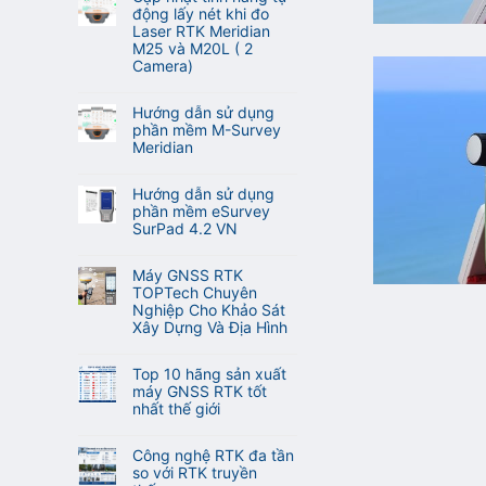
động lấy nét khi đo
Laser RTK Meridian
M25 và M20L ( 2
Camera)
Không
có
Hướng dẫn sử dụng
bình
phần mềm M-Survey
luận
Meridian
ở
Không
Cập
có
nhật
Hướng dẫn sử dụng
bình
tính
phần mềm eSurvey
luận
năng
SurPad 4.2 VN
ở
tự
Không
Hướng
động
có
dẫn
Máy GNSS RTK
lấy
bình
sử
TOPTech Chuyên
nét
luận
dụng
Nghiệp Cho Khảo Sát
khi
ở
phần
Xây Dựng Và Địa Hình
đo
Hướng
mềm
Laser
Không
dẫn
M-
RTK
có
sử
Top 10 hãng sản xuất
Survey
Meridian
bình
dụng
máy GNSS RTK tốt
Meridian
M25
luận
phần
nhất thế giới
và
ở
mềm
Không
M20L
Máy
eSurvey
có
(
GNSS
Công nghệ RTK đa tần
SurPad
bình
2
RTK
so với RTK truyền
4.2
luận