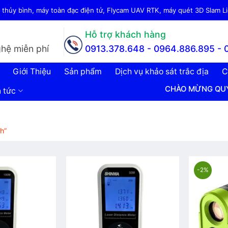
thủy bình, máy toàn đạc điện tử, Flycam UAV RTK, máy quét 3D Slam Lid
Hỗ trợ khách hàng
hệ miễn phí
0913.378.648 -
0964.886.895 - 
Giới Thiệu
Sản phẩm
Dịch vụ khảo sát trắc địa
C
CHÀO MỪNG QUÝ KHÁCH Đ
n tức
h”
-2%