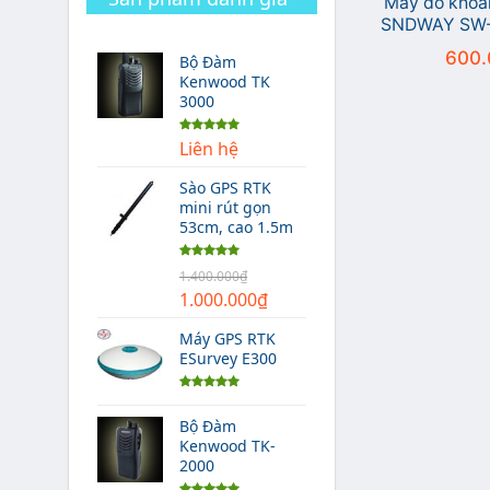
Máy đo khoản
SNDWAY SW-M
cao
600.
Bộ Đàm
Kenwood TK
3000
Được xếp
Liên hệ
hạng
5.00
5 sao
Sào GPS RTK
mini rút gọn
53cm, cao 1.5m
Được xếp
1.400.000
₫
hạng
5.00
Giá
Giá
5 sao
1.000.000
₫
gốc
hiện
Máy GPS RTK
là:
tại
ESurvey E300
1.400.000₫.
là:
1.000.000₫.
Được xếp
hạng
5.00
Bộ Đàm
5 sao
Kenwood TK-
2000