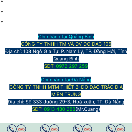
Hình thức vận chuyển và giao nhận
Phương thức thanh toán
Chính sách bảo mật thông tin
Chi nhánh tại Quảng Bình
CÔNG TY TNHH TM VÀ DV ĐO ĐẠC 106
Địa chỉ: 108 Ngô Gia Tự, P. Nam Lý, TP. Đồng Hới, Tỉnh
Quảng Bình
S
ĐT:
0972 297 259
Chi nhánh tại Đà Nẵng
CÔNG TY TNHH MTM THIẾT BỊ ĐO ĐẠC TRẮC ĐỊA
MIỀN TRUNG
Địa chỉ:
Số 333 đường 29-3, Hoà xuân, TP. Đà Nẵng
S
ĐT:
0913 430 288
(Mr.Quang)