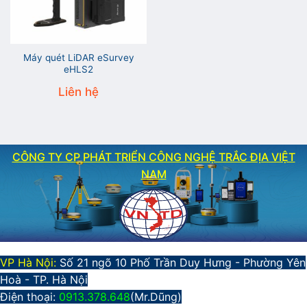
Máy quét LiDAR eSurvey
eHLS2
Liên hệ
CÔNG TY CP PHÁT TRIỂN CÔNG NGHỆ TRẮC ĐỊA VIỆT
NAM
VP Hà Nội:
Số 21 ngõ 10 Phố Trần Duy Hưng - Phường Yên
Hoà - TP. Hà Nội
Điện thoại:
0913.378.648
(Mr.Dũng)