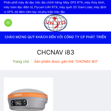
Bỏ
Phân phối máy đo đạc trắc địa chính hãng: Máy GPS RTK, máy thủy bình,
máy toàn đạc điện tử, Flycam UAV RTK, máy quét 3D Slam Lidar, máy định
qua
vị GPS, bộ đàm cầm tay và phụ kiện trắc địa
nội
dung
CHÀO MỪNG QUÝ KHÁCH ĐẾN VỚI CÔNG TY CP PHÁT TRIỂN CÔN
CHCNAV i83
Trang chủ
/
Sản phẩm được gắn thẻ “CHCNAV i83”