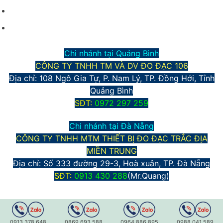
Phương thức thanh toán
Chính sách bảo mật thông tin
Chi nhánh tại Quảng Bình
CÔNG TY TNHH TM VÀ DV ĐO ĐẠC 106
Địa chỉ: 108 Ngô Gia Tự, P. Nam Lý, TP. Đồng Hới, Tỉnh
Quảng Bình
S
ĐT:
0972 297 259
Chi nhánh tại Đà Nẵng
CÔNG TY TNHH MTM THIẾT BỊ ĐO ĐẠC TRẮC ĐỊA
MIỀN TRUNG
Địa chỉ:
Số 333 đường 29-3, Hoà xuân, TP. Đà Nẵng
S
ĐT:
0913 430 288
(Mr.Quang)
0913.378.648
0869.693.588
0964.886.895
0988.041.589