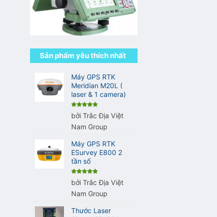
Sản phẩm yêu thích nhất
Máy GPS RTK
Meridian M20L (
laser & 1 camera)
Được xếp
bởi Trắc Địa Việt
hạng
5
5
sao
Nam Group
Máy GPS RTK
ESurvey E800 2
tần số
Được xếp
bởi Trắc Địa Việt
hạng
5
5
sao
Nam Group
Thước Laser