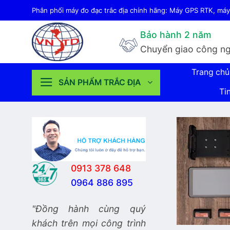
Bỏ
Phân phối máy đo đạc trắc địa chính hãng: Máy GPS RTK, máy 
qua
Bảo hành 2 năm
nội
Chuyển giao công ng
dung
Trang chủ
SẢN PHẨM TRẮC ĐỊA
Ti
0913 378 648
0964 886 895
"Đồng hành cùng quý
khách trên mọi công trình