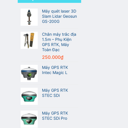
ở
Excellence
ngành
So
Award
trắc
sánh
Máy quét laser 3D
2026
địa
Máy
Leica
Slam Lidar Geosun
GPS
Geosystems
GS-200G
RTK
CHCNAV
i76
Chân máy trắc địa
và
1.5m – Phụ Kiện
Máy
GPS RTK, Máy
GPS
Toàn Đạc
RTK
Meridian
250.000
₫
M20L
Máy GPS RTK
Intec Magic L
Máy GPS RTK
STEC SDi
Máy GPS RTK
STEC SDi Pro