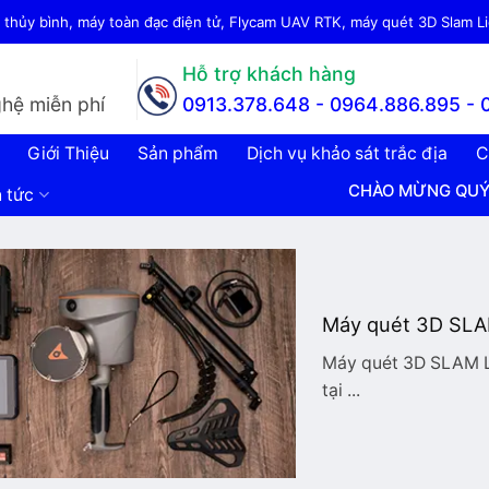
thủy bình, máy toàn đạc điện tử, Flycam UAV RTK, máy quét 3D Slam Lid
Hỗ trợ khách hàng
hệ miễn phí
0913.378.648 -
0964.886.895 - 
Giới Thiệu
Sản phẩm
Dịch vụ khảo sát trắc địa
C
CHÀO MỪNG QUÝ KHÁCH Đ
n tức
Máy quét 3D SLAM
Máy quét 3D SLAM Li
tại ...