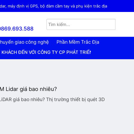
ar, máy định vị GPS, bộ đàm cầm tay và phụ kiện trắc địa
0869.693.588
huyển giao công nghệ
Phần Mềm Trắc Địa
ẾN VỚI CÔNG TY CP PHÁT TRIỂN CÔNG NGHỆ TRẮC ĐỊA VIỆ
 Lidar giá bao nhiêu?
DAR giá bao nhiêu? Thị trường thiết bị quét 3D