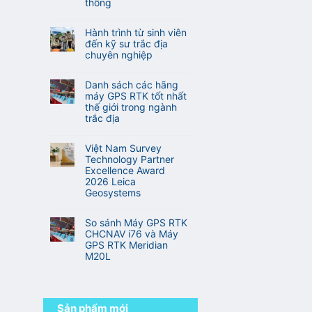
Camera)
TOPTech
thống
VN
ở
Chuyên
Không
Top
Nghiệp
có
10
Hành trình từ sinh viên
Cho
bình
hãng
đến kỹ sư trắc địa
Khảo
luận
sản
chuyên nghiệp
Sát
ở
xuất
Xây
Không
Công
máy
Dựng
có
nghệ
Danh sách các hãng
GNSS
Và
bình
RTK
máy GPS RTK tốt nhất
RTK
Địa
luận
đa
thế giới trong ngành
tốt
Hình
ở
tần
trắc địa
nhất
Hành
so
thế
Không
trình
với
giới
có
từ
Việt Nam Survey
RTK
bình
sinh
Technology Partner
truyền
luận
viên
Excellence Award
thống
ở
đến
2026 Leica
Danh
kỹ
Geosystems
sách
sư
Không
các
trắc
có
hãng
So sánh Máy GPS RTK
địa
bình
máy
CHCNAV i76 và Máy
chuyên
luận
GPS
GPS RTK Meridian
nghiệp
ở
RTK
M20L
Việt
tốt
Không
Nam
nhất
có
Survey
thế
bình
Technology
giới
luận
Partner
Sản phẩm mới
trong