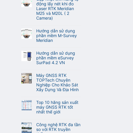
động lấy nét khi đo
Laser RTK Meridian
M25 và M20L ( 2
Camera)
Không
có
Hướng dẫn sử dụng
bình
phần mềm M-Survey
luận
Meridian
ở
Không
Cập
có
nhật
Hướng dẫn sử dụng
bình
tính
phần mềm eSurvey
luận
năng
SurPad 4.2 VN
ở
tự
Không
Hướng
động
có
dẫn
Máy GNSS RTK
lấy
bình
sử
TOPTech Chuyên
nét
luận
dụng
Nghiệp Cho Khảo Sát
khi
ở
phần
Xây Dựng Và Địa Hình
đo
Hướng
mềm
Laser
Không
dẫn
M-
RTK
có
sử
Top 10 hãng sản xuất
Survey
Meridian
bình
dụng
máy GNSS RTK tốt
Meridian
M25
luận
phần
nhất thế giới
và
ở
mềm
Không
M20L
Máy
eSurvey
có
(
GNSS
Công nghệ RTK đa tần
SurPad
bình
2
RTK
so với RTK truyền
4.2
luận