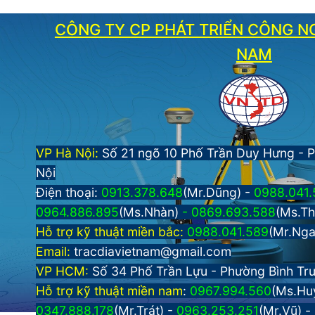
CÔNG TY CP PHÁT TRIỂN CÔNG NG
NAM
VP Hà Nội:
Số 21 ngõ 10 Phố Trần Duy Hưng - 
Nội
Điện thoại:
0913.378.648
(Mr.Dũng) -
0988.041.
0964.886.895
(Ms.Nhàn)
-
0869.693.588
(Ms.T
Hỗ trợ kỹ thuật miền bắc:
0988.041.589
(Mr.Ng
Email:
tracdiavietnam@gmail.com
VP HCM:
Số 34 Phố Trần Lựu - Phường Bình Trư
Hỗ trợ kỹ thuật miền nam
:
0967.994.560
(Ms.Hu
0347.888.178
(Mr.Trát) -
0963.253.251
(Mr.Vũ) -