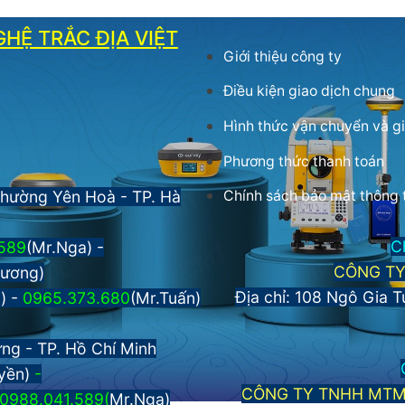
HỆ TRẮC ĐỊA VIỆT
Giới thiệu công ty
Điều kiện giao dịch chung
Hình thức vận chuyển và g
Phương thức thanh toán
Chính sách bảo mật thông 
Phường Yên Hoà - TP. Hà
C
589
(Mr.Nga) -
CÔNG TY
hương)
Địa chỉ: 108 Ngô Gia T
a)
-
0965.373.680
(Mr.Tuấn)
ng - TP. Hồ Chí Minh
yền)
-
CÔNG TY TNHH MTM 
0988.041.589(
Mr.Nga)