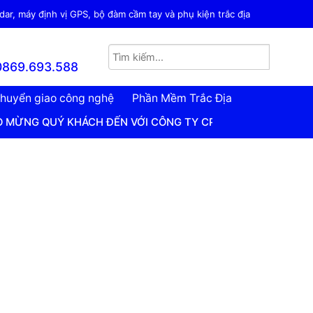
ar, máy định vị GPS, bộ đàm cầm tay và phụ kiện trắc địa
0869.693.588
huyển giao công nghệ
Phần Mềm Trắc Địa
NG QUÝ KHÁCH ĐẾN VỚI CÔNG TY CP PHÁT TRIỂN CÔNG NGH