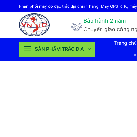
Bỏ
Phân phối máy đo đạc trắc địa chính hãng: Máy GPS RTK, máy 
qua
Bảo hành 2 năm
nội
Chuyển giao công ng
dung
Trang chủ
SẢN PHẨM TRẮC ĐỊA
Ti