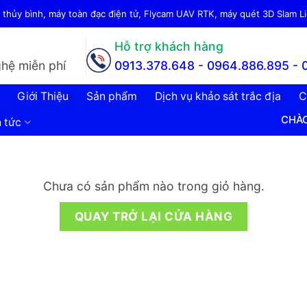
thủy bình, máy toàn đạc điện tử, Flycam UAV RTK, máy quét 3D Slam Lid
Hỗ trợ khách hàng
hệ miễn phí
0913.378.648 -
0964.886.895 - 
Giới Thiệu
Sản phẩm
Dịch vụ khảo sát trắc địa
C
CHÀO MỪ
n tức
Chưa có sản phẩm nào trong giỏ hàng.
QUAY TRỞ LẠI CỬA HÀNG