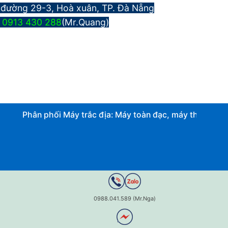
 đường 29-3, Hoà xuân, TP. Đà Nẵng
:
0913 430 288
(Mr.Quang)
Phân phối Máy trắc địa: Máy toàn đạc, máy thủy bình điệ
0988.041.589 (Mr.Nga)