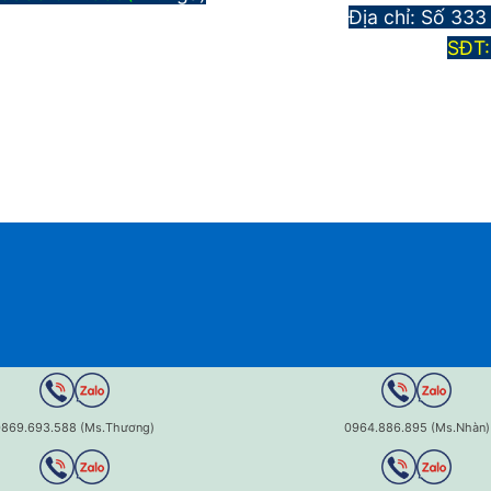
Địa chỉ:
Số 333
S
ĐT
0869.693.588 (Ms.Thương)
0964.886.895 (Ms.Nhàn)