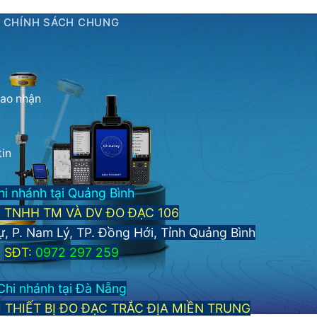
CHÍNH SÁCH CHUNG
iao nhận
tin
hi nhánh tại Quảng Bình
 TNHH TM VÀ DV ĐO ĐẠC 106
ự, P. Nam Lý, TP. Đồng Hới, Tỉnh Quảng Bình
S
ĐT:
0972 297 259
Chi nhánh tại Đà Nẵng
THIẾT BỊ ĐO ĐẠC TRẮC ĐỊA MIỀN TRUNG